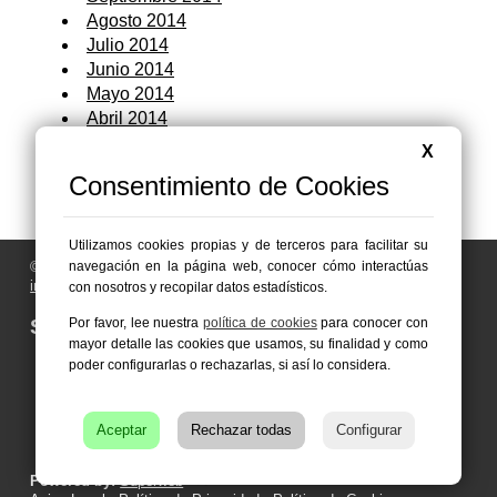
Agosto 2014
Julio 2014
Junio 2014
Mayo 2014
Abril 2014
Marzo 2014
X
Febrero 2014
Consentimiento de Cookies
Enero 2014
Utilizamos cookies propias y de terceros para facilitar su
© 2006 - 2026 Portal de Abanilla Noticias
navegación en la página web, conocer cómo interactúas
info@portaldeabanilla.es
con nosotros y recopilar datos estadísticos.
Síguenos en:
Por favor, lee nuestra
política de cookies
para conocer con
mayor detalle las cookies que usamos, su finalidad y como
poder configurarlas o rechazarlas, si así lo considera.
Aceptar
Rechazar todas
Configurar
Powered by:
Superweb