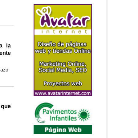
a la
ente
lazo
 que