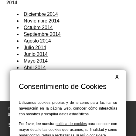
2014
Diciembre 2014
Noviembre 2014
Octubre 2014
Septiembre 2014
Agosto 2014
Julio 2014
Junio 2014
Mayo 2014
Abril 2014
Marzo 2014
X
Febrero 2014
Consentimiento de Cookies
Enero 2014
Utilizamos cookies propias y de terceros para facilitar su
© 2006 - 2026 Portal de Abanilla Noticias
navegación en la página web, conocer cómo interactúas
info@portaldeabanilla.es
con nosotros y recopilar datos estadísticos.
Síguenos en:
Por favor, lee nuestra
política de cookies
para conocer con
mayor detalle las cookies que usamos, su finalidad y como
poder configurarlas o rechazarlas, si así lo considera.