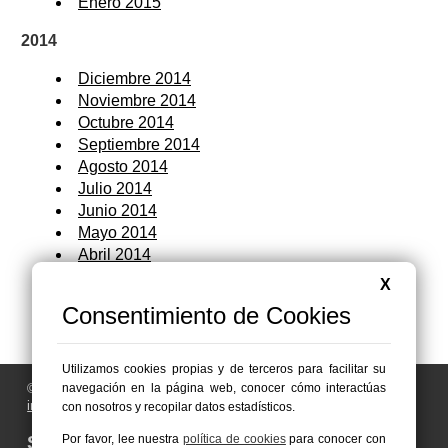
Enero 2015
2014
Diciembre 2014
Noviembre 2014
Octubre 2014
Septiembre 2014
Agosto 2014
Julio 2014
Junio 2014
Mayo 2014
Abril 2014
Marzo 2014
X
Febrero 2014
Consentimiento de Cookies
Enero 2014
Utilizamos cookies propias y de terceros para facilitar su
navegación en la página web, conocer cómo interactúas
© 2006 - 2026 Portal de Abanilla Noticias
info@portaldeabanilla.es
con nosotros y recopilar datos estadísticos.
Por favor, lee nuestra
política de cookies
para conocer con
Síguenos en: