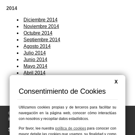
2014
Diciembre 2014
Noviembre 2014
Octubre 2014
Septiembre 2014
Agosto 2014
Julio 2014
Junio 2014
Mayo 2014
Abril 2014
Marzo 2014
X
Febrero 2014
Consentimiento de Cookies
Enero 2014
Utilizamos cookies propias y de terceros para facilitar su
© 2006 - 2026 Portal de Abanilla Noticias
navegación en la página web, conocer cómo interactúas
info@portaldeabanilla.es
con nosotros y recopilar datos estadísticos.
Síguenos en:
Por favor, lee nuestra
política de cookies
para conocer con
mayor detalle las cookies que usamos, su finalidad y como