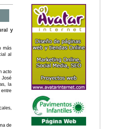
ural y
ón más
ial al
n acto
, José
as, la
 entre
cales,
una de