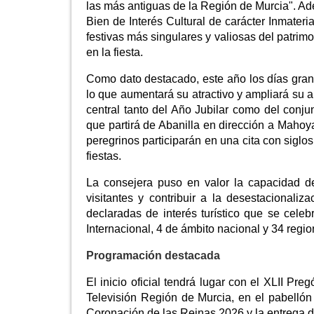
las más antiguas de la Región de Murcia". Ad
Bien de Interés Cultural de carácter Inmater
festivas más singulares y valiosas del patrim
en la fiesta.
Como dato destacado, este año los días grand
lo que aumentará su atractivo y ampliará su 
central tanto del Año Jubilar como del conjun
que partirá de Abanilla en dirección a Mahoya
peregrinos participarán en una cita con siglos
fiestas.
La consejera puso en valor la capacidad de l
visitantes y contribuir a la desestacionali
declaradas de interés turístico que se celeb
Internacional, 4 de ámbito nacional y 34 regio
Programación destacada
El inicio oficial tendrá lugar con el XLII Pr
Televisión Región de Murcia, en el pabellón
Coronación de las Reinas 2026 y la entrega 