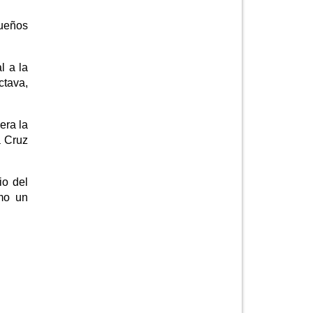
queños
l a la
ctava,
era la
a Cruz
io del
omo un