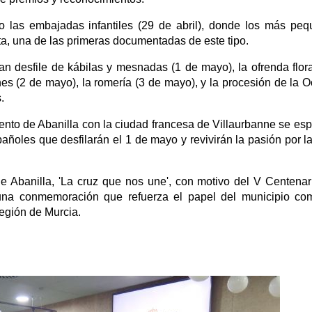
mo las embajadas infantiles (29 de abril), donde los más pe
lta, una de las primeras documentadas de este tipo.
an desfile de kábilas y mesnadas (1 de mayo), la ofrenda flora
s (2 de mayo), la romería (3 de mayo), y la procesión de la O
.
to de Abanilla con la ciudad francesa de Villaurbanne se esp
ñoles que desfilarán el 1 de mayo y revivirán la pasión por l
e Abanilla, 'La cruz que nos une', con motivo del V Centenar
 una conmemoración que refuerza el papel del municipio c
Región de Murcia.