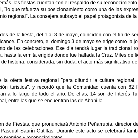
emás, las fiestas cuentan con el respaldo de su reconocimient
ial, "lo que refuerza su posicionamiento como una de las expre
onio regional". La consejera subrayó el papel protagonista de la
es de la fiesta, del 1 al 3 de mayo, coinciden con el fin de s
alcance. En concreto, el domingo 3 de mayo se erige como la j
to de las celebraciones. Ese día tendrá lugar la tradicional r
, hasta la ermita erigida donde fue hallada la Cruz. Miles de fi
 de historia, considerada, sin duda, el acto más significativo de
a oferta festiva regional "para difundir la cultura regional, 
zación turística", y recordó que la Comunidad cuenta con 62 f
ran a lo largo de todo el año. De ellas, 14 son de Interés Tur
nal, entre las que se encuentran las de Abanilla.
egón de Fiestas, que pronunciará Antonio Peñarrubia, director d
 Pascual Saurín Cutillas. Durante este acto se celebrará tamb
de premios y reconocimientos.