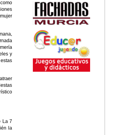
o como
siones
 mujer
emana,
ornada
omería
eles y
 estas
atraer
iestas
ístico
e La 7
ién la