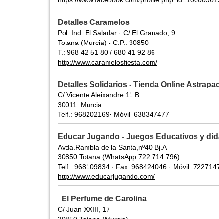
https://www.facebook.com/profile.php?id=1000096
Detalles Caramelos
Pol. Ind. El Saladar · C/ El Granado, 9
Totana (Murcia) - C.P.: 30850
T.: 968 42 51 80 / 680 41 92 86
http://www.caramelosfiesta.com/
Detalles Solidarios - Tienda Online Astrapa
C/ Vicente Aleixandre 11 B
30011. Murcia
Telf.: 968202169· Móvil: 638347477
Educar Jugando - Juegos Educativos y did
Avda.Rambla de la Santa,nº40 Bj.A
30850 Totana (WhatsApp 722 714 796)
Telf.: 968109834 · Fax: 968424046 · Móvil: 722714
http://www.educarjugando.com/
El Perfume de Carolina
C/ Juan XXIII, 17