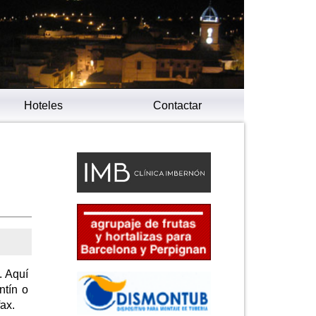
Hoteles
Contactar
. Aquí
ntín o
ax.