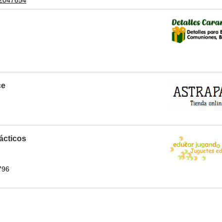
12047654
ce
ácticos
796