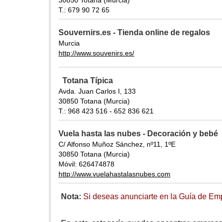
30850 Totana (Murcia)
T.: 679 90 72 65
Souvernirs.es - Tienda online de regalos
Murcia
http://www.souvenirs.es/
Totana Típica
Avda. Juan Carlos I, 133
30850 Totana (Murcia)
T.: 968 423 516 - 652 836 621
Vuela hasta las nubes - Decoración y bebé
C/ Alfonso Muñoz Sánchez, nº11, 1ºE
30850 Totana (Murcia)
Móvil: 626474878
http://www.vuelahastalasnubes.com
Nota:
Si deseas anunciarte en la Guía de Emp