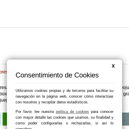
X
resas de Abanilla, visita
Murcia.com/publicidad
Consentimiento de Cookies
esas relacionadas con Videojuegos de Abanilla; videoju
Utilizamos cookies propias y de terceros para facilitar su
ox, simuladores, deportivos, estrategia, rol, aventuras, gra
navegación en la página web, conocer cómo interactúas
juegos, jugar, adiccion, entretenimiento, etc.
con nosotros y recopilar datos estadísticos.
Por favor, lee nuestra
política de cookies
para conocer
con mayor detalle las cookies que usamos, su finalidad y
como poder configurarlas o rechazarlas, si así lo
considera.