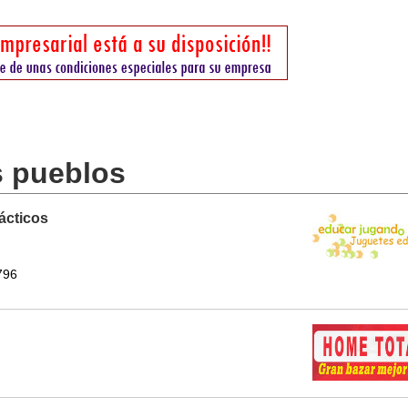
s pueblos
ácticos
796