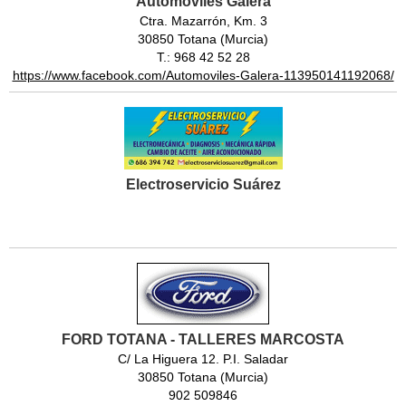
Automóviles Galera
Ctra. Mazarrón, Km. 3
30850 Totana (Murcia)
T.: 968 42 52 28
https://www.facebook.com/Automoviles-Galera-113950141192068/
Electroservicio Suárez
FORD TOTANA - TALLERES MARCOSTA
C/ La Higuera 12. P.I. Saladar
30850 Totana (Murcia)
902 509846