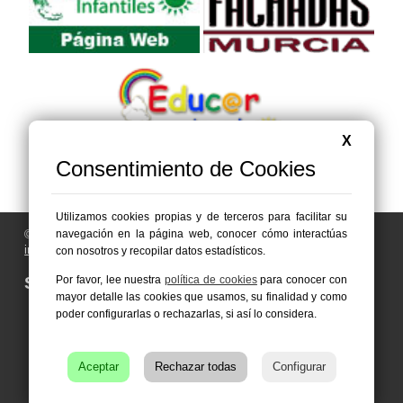
X
Consentimiento de Cookies
Utilizamos cookies propias y de terceros para facilitar su
navegación en la página web, conocer cómo interactúas
© 2006 - 2026 Portal de Abanilla Noticias
info@portaldeabanilla.es
con nosotros y recopilar datos estadísticos.
Por favor, lee nuestra
política de cookies
para conocer con
Síguenos en:
mayor detalle las cookies que usamos, su finalidad y como
poder configurarlas o rechazarlas, si así lo considera.
Aceptar
Rechazar todas
Configurar